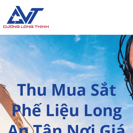
Skip
to
content
Thu Mua Sắt
Phế Liệu Long
An Tận Nơi Giá